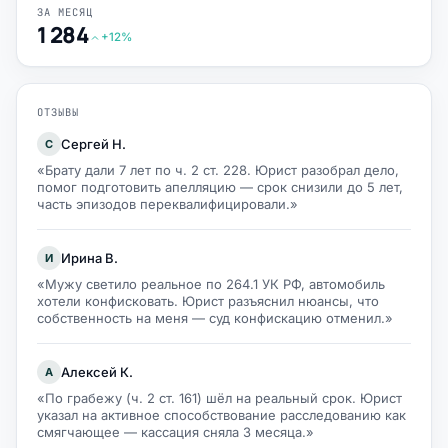
ЗА МЕСЯЦ
1 284
+12%
ОТЗЫВЫ
Сергей Н.
С
«Брату дали 7 лет по ч. 2 ст. 228. Юрист разобрал дело,
помог подготовить апелляцию — срок снизили до 5 лет,
часть эпизодов переквалифицировали.»
Ирина В.
И
«Мужу светило реальное по 264.1 УК РФ, автомобиль
хотели конфисковать. Юрист разъяснил нюансы, что
собственность на меня — суд конфискацию отменил.»
Алексей К.
А
«По грабежу (ч. 2 ст. 161) шёл на реальный срок. Юрист
указал на активное способствование расследованию как
смягчающее — кассация сняла 3 месяца.»