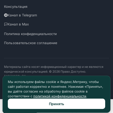
Консультация
Канал в Telegram
Канал в Max
Политика конфиденциальности
Пользовательское соглашение
Материалы сайта носят информационный характер и не являются
юридической консультацией. © 2026 Право Доступно.
SUDZAKON.RU
Оператор персональных данных: ООО «ЯЛАНЖИ И ПАРТНЕРЫ»
Мы используем файлы cookie и Яндекс.Метрику, чтобы
ИНН 9717182760 · ОГРН 1257700370641
сайт работал корректно и понятнее. Нажимая «Принять»,
129085, г. Москва, проезд Ольминского, д. 4, помещ. 8н
вы даёте согласие на обработку файлов cookie в
соответствии с
политикой конфиденциальности
.
Принять
Позвонить
Max
Telegram