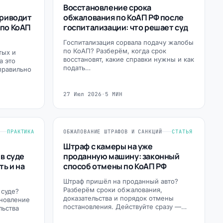
Восстановление срока
приводит
обжалования по КоАП РФ после
 по КоАП
госпитализации: что решает суд
Госпитализация сорвала подачу жалобы
по КоАП? Разберём, когда срок
тых и
восстановят, какие справки нужны и как
а это
подать…
правильно
27 Июл 2026
·
5 МИН
ПРАКТИКА
ОБЖАЛОВАНИЕ ШТРАФОВ И САНКЦИЙ
СТАТЬЯ
Штраф с камеры на уже
 в суде
проданную машину: законный
ть и на
способ отмены по КоАП РФ
Штраф пришёл на проданный авто?
Разберём сроки обжалования,
 суде?
доказательства и порядок отмены
ановление
постановления. Действуйте сразу —…
льства