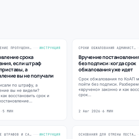
ВОССТАНОВЛЕНИЕ ПРОПУЩЕННЫХ СРОКОВ
ИНСТРУКЦИЯ
СРОКИ ОБЖАЛОВАНИЯ АДМИНИСТРАТИВНЫХ ПОСТАНОВЛЕНИЙ
овление срока
Вручение постановления
ания, если штраф
без подписи: когда срок
приставы, а
обжалования уже идет
вление вы не получали
Срок обжалования по КоАП 
пойти без подписи. Разберем
исали по штрафу, а
«вручено» законно и как вос
ение вы не видели?
срок…
 как восстановить срок и
постановление…
6
·
5 МИН
2 Авг 2026
·
6 МИН
ОБЖАЛОВАНИЕ ШТРАФОВ И САНКЦИЙ
ИНСТРУКЦИЯ
ОСНОВАНИЯ ДЛЯ ОТМЕНЫ ПОСТАНОВЛЕНИЯ