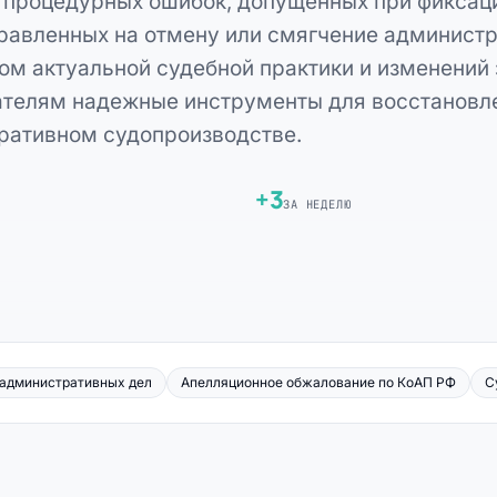
 процедурных ошибок, допущенных при фиксац
правленных на отмену или смягчение администр
ом актуальной судебной практики и изменений
вателям надежные инструменты для восстанов
тративном судопроизводстве.
+3
ЗА НЕДЕЛЮ
административных дел
Апелляционное обжалование по КоАП РФ
С