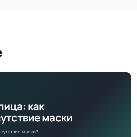
е
лица: как
сутствие маски
тсутствие маски?