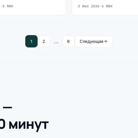
6
·
5 МИН
3 Июл 2026
·
6 МИН
…
1
2
6
Следующая
 —
0 минут