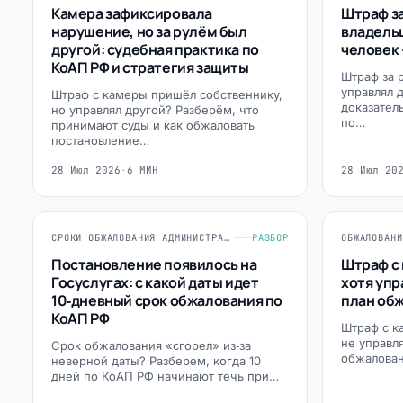
Камера зафиксировала
Штраф з
нарушение, но за рулём был
владельц
другой: судебная практика по
человек 
КоАП РФ и стратегия защиты
Штраф за 
управлял 
Штраф с камеры пришёл собственнику,
доказател
но управлял другой? Разберём, что
по…
принимают суды и как обжаловать
постановление…
28 Июл 2026
·
6 МИН
28 Июл 20
СРОКИ ОБЖАЛОВАНИЯ АДМИНИСТРАТИВНЫХ ПОСТАНОВЛЕНИЙ
РАЗБОР
Постановление появилось на
Штраф с 
Госуслугах: с какой даты идет
хотя упр
10‑дневный срок обжалования по
план обж
КоАП РФ
Штраф с к
не управл
Срок обжалования «сгорел» из‑за
обжалован
неверной даты? Разберем, когда 10
дней по КоАП РФ начинают течь при…