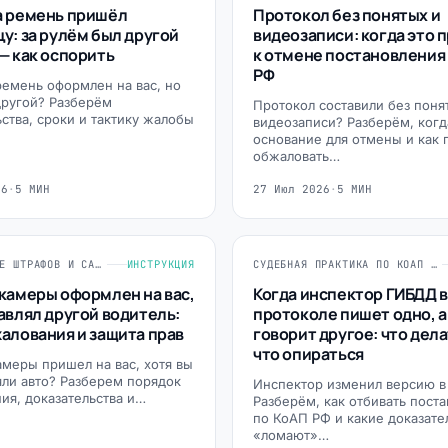
а ремень пришёл
Протокол без понятых и
у: за рулём был другой
видеозаписи: когда это 
— как оспорить
к отмене постановления
РФ
ремень оформлен на вас, но
другой? Разберём
Протокол составили без поня
ьства, сроки и тактику жалобы
видеозаписи? Разберём, когд
основание для отмены и как 
обжаловать…
26
·
5 МИН
27 Июл 2026
·
5 МИН
ОБЖАЛОВАНИЕ ШТРАФОВ И САНКЦИЙ
ИНСТРУКЦИЯ
СУДЕБНАЯ ПРАКТИКА ПО КОАП РФ
камеры оформлен на вас,
Когда инспектор ГИБДД в
авлял другой водитель:
протоколе пишет одно, а
алования и защита прав
говорит другое: что дела
что опираться
амеры пришел на вас, хотя вы
яли авто? Разберем порядок
Инспектор изменил версию в
ия, доказательства и…
Разберём, как отбивать пост
по КоАП РФ и какие доказате
«ломают»…