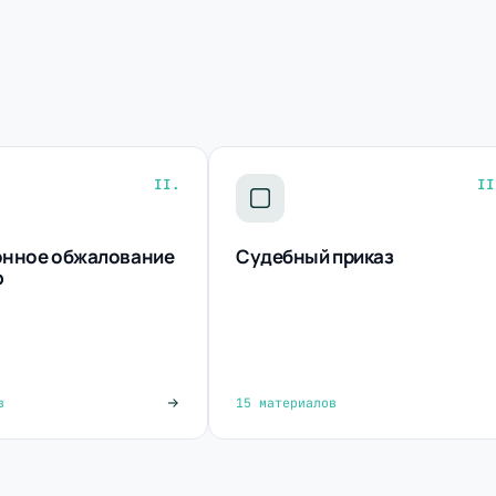
II.
II
онное обжалование
Судебный приказ
Ф
в
15 материалов