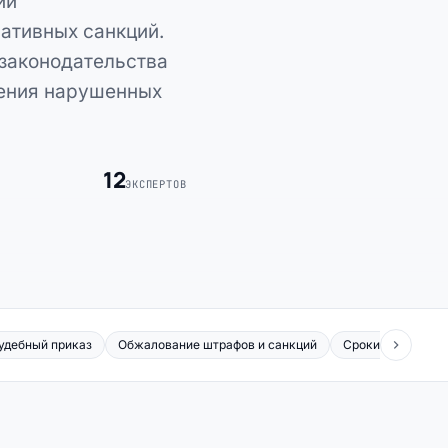
ии
ативных санкций.
 законодательства
ления нарушенных
12
ЭКСПЕРТОВ
удебный приказ
Обжалование штрафов и санкций
Сроки обжалован