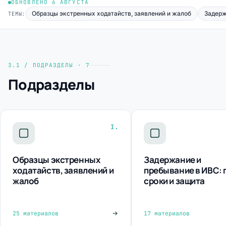
ОБНОВЛЕНО 6 АВГУСТА
Образцы экстренных ходатайств, заявлений и жалоб
Задерж
ТЕМЫ:
3.1 / ПОДРАЗДЕЛЫ · 7
Подразделы
I.
Образцы экстренных
Задержание и
ходатайств, заявлений и
пребывание в ИВС: 
жалоб
сроки и защита
25 материалов
17 материалов