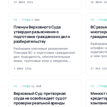
29 ИЮНЯ 2026
28 ИЮНЯ 20
ГК · ГРАЖД
·
3 ИЮН
ГК · ГРАЖД
Пленум Верховного Суда
ВС разъя
утвердил разъяснения о
многокр
подготовке гражданских дел к
граждан
разбирательству
Разбираем
штрафах з
Разбираем ключевые разъяснения
ходатайст
Пленума ВС о подготовке гражданских
и чем гро
дел: подсудность, обеспечительные
меры, групповые иски и сведения,…
3 ИЮНЯ 2026
27 МАЯ 202
ГК · ГРАЖД
·
16 МАЙ
ГК · ГРАЖД
Верховный Суд: притворная
Минюст 
ссуда не освобождает суд от
кредито
проверки реальной аренды
компани