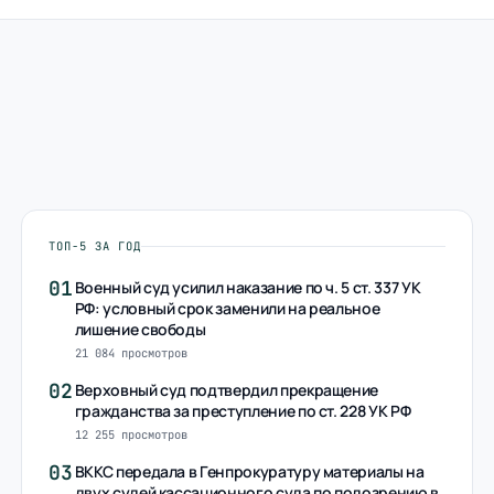
ТОП-5 ЗА ГОД
01
Военный суд усилил наказание по ч. 5 ст. 337 УК
РФ: условный срок заменили на реальное
лишение свободы
21 084 просмотров
02
Верховный суд подтвердил прекращение
гражданства за преступление по ст. 228 УК РФ
12 255 просмотров
03
ВККС передала в Генпрокуратуру материалы на
двух судей кассационного суда по подозрению в