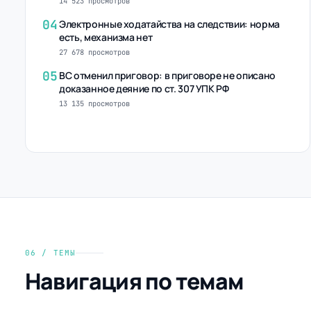
14 523 просмотров
04
Электронные ходатайства на следствии: норма
есть, механизма нет
27 678 просмотров
05
ВС отменил приговор: в приговоре не описано
доказанное деяние по ст. 307 УПК РФ
13 135 просмотров
06 / ТЕМЫ
Навигация по темам