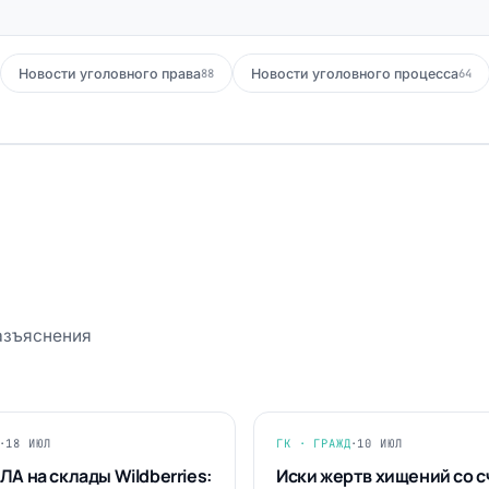
Новости уголовного права
Новости уголовного процесса
88
64
разъяснения
·
18 ИЮЛ
ГК · ГРАЖД
·
10 ИЮЛ
ЛА на склады Wildberries:
Иски жертв хищений со с