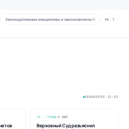
Законодательные инициативы и законопроекты
Новости адв
43
ОБНОВЛЕНО 21:53
ГК · ГРАЖД
·
6 ИЮЛ
четов
Верховный Суд разъяснил