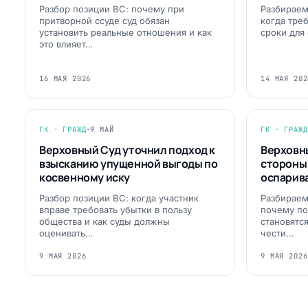
Разбор позиции ВС: почему при
Разбираем
притворной ссуде суд обязан
когда тре
установить реальные отношения и как
сроки для 
это влияет…
16 МАЯ 2026
14 МАЯ 202
ГК · ГРАЖД
·
9 МАЙ
ГК · ГРАЖД
Верховный Суд уточнил подход к
Верховн
взысканию упущенной выгоды по
стороны 
косвенному иску
оспариват
Разбор позиции ВС: когда участник
Разбираем
вправе требовать убытки в пользу
почему по
общества и как суды должны
становятс
оценивать…
чести…
9 МАЯ 2026
9 МАЯ 2026