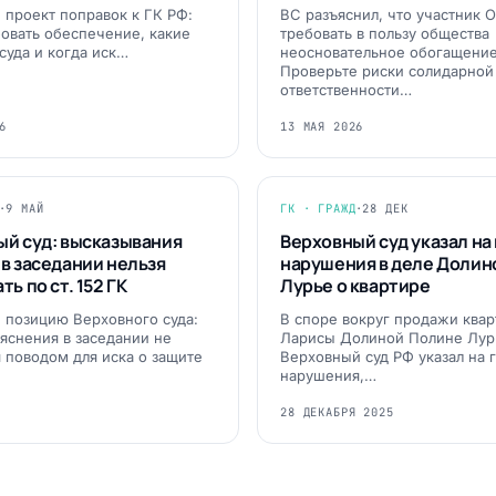
 проект поправок к ГК РФ:
ВС разъяснил, что участник 
бовать обеспечение, какие
требовать в пользу общества
суда и когда иск…
неосновательное обогащение
Проверьте риски солидарной
ответственности…
6
13 МАЯ 2026
·
9 МАЙ
ГК · ГРАЖД
·
28 ДЕК
ый суд: высказывания
Верховный суд указал на
в заседании нельзя
нарушения в деле Долин
ь по ст. 152 ГК
Лурье о квартире
 позицию Верховного суда:
В споре вокруг продажи ква
яснения в заседании не
Ларисы Долиной Полине Лур
я поводом для иска о защите
Верховный суд РФ указал на 
нарушения,…
28 ДЕКАБРЯ 2025