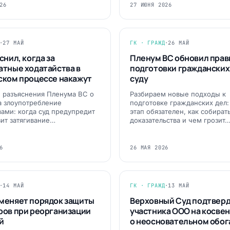
26
27 ИЮНЯ 2026
·
27 МАЙ
ГК · ГРАЖД
·
26 МАЙ
снил, когда за
Пленум ВС обновил прав
атные ходатайства в
подготовки гражданских 
ском процессе накажут
суду
 разъяснения Пленума ВС о
Разбираем новые подходы к
а злоупотребление
подготовке гражданских дел:
вами: когда суд предупредит
этап обязателен, как собират
зит затягивание…
доказательства и чем грозит
6
26 МАЯ 2026
·
14 МАЙ
ГК · ГРАЖД
·
13 МАЙ
меняет порядок защиты
Верховный Суд подтверд
ров при реорганизации
участника ООО на косве
й
о неосновательном обо