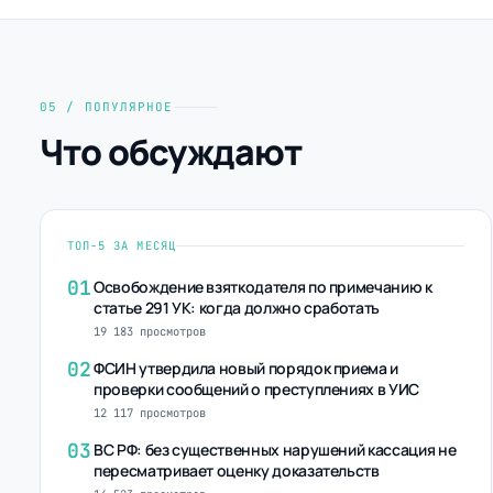
05 / ПОПУЛЯРНОЕ
Что обсуждают
ТОП-5 ЗА МЕСЯЦ
01
Освобождение взяткодателя по примечанию к
статье 291 УК: когда должно сработать
19 183 просмотров
02
ФСИН утвердила новый порядок приема и
проверки сообщений о преступлениях в УИС
12 117 просмотров
03
ВС РФ: без существенных нарушений кассация не
пересматривает оценку доказательств