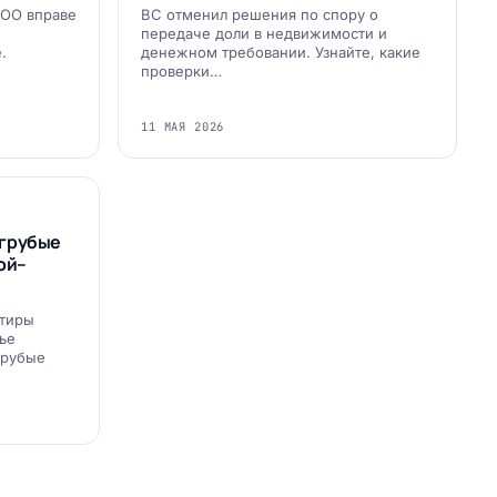
ООО вправе
ВС отменил решения по спору о
передаче доли в недвижимости и
.
денежном требовании. Узнайте, какие
проверки…
11 МАЯ 2026
 грубые
ой–
ртиры
ье
грубые