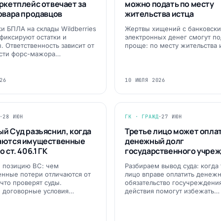
ркетплейс отвечает за
можно подать по месту
овара продавцов
жительства истца
ки БПЛА на склады Wildberries
Жертвы хищений с банковски
фиксируют остатки и
электронных денег смогут по
. Ответственность зависит от
проще: по месту жительства
ости форс-мажора…
26
10 ИЮЛЯ 2026
·
28 ИЮН
ГК · ГРАЖД
·
27 ИЮН
й Суд разъяснил, когда
Третье лицо может опла
аются имущественные
денежный долг
 ст. 406.1 ГК
государственного учре
 позицию ВС: чем
Разбираем вывод суда: когда
нные потери отличаются от
лицо вправе оплатить денеж
 что проверят суды.
обязательство госучреждения
 договорные условия…
действия помогут избежать…