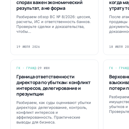
спорах важен экономический
когда ма
результат, а не форма
утрату т
Разбираем обзор ВС № 8/2026: цессия,
После ата
расчеты, ИС и ответственность банков.
продавцы 
Проверьте сделки и доказательства,
документы
чтобы…
доказанн
19 ИЮЛЯ 2026
18 ИЮЛЯ 20
ГК · ГРАЖД
·
29 ИЮН
ГК · ГРАЖД
Граница ответственности
Верховны
директора по убыткам: конфликт
взыскив
интересов, делегирование и
потери по
презумпции
Разбираем
имуществе
Разбираем, как суды оценивают убытки
убытков и
директора: делегирование, контроль,
Проверьте
конфликт интересов и
аффилированность. Практические
выводы для бизнеса.