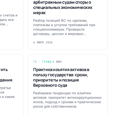
арбитражным судам споры о
специальных экономических
мерах
х счетов и
дать иск
Разбор позиций ВС по сделкам,
 или…
платежам и уступке требований при
спецэкономмерах. Проверьте
договоры, цессии и мировые…
6 ИЮЛЯ 2026
ГК · ГРАЖД
·
4 ИЮН
тить
Практика изъятия активов в
пользу государства: сроки,
ждения
приоритеты и позиция
Верховного суда
 третье
ное
Разбираем тенденции по изъятию
 и какие
активов: приоритет антикоррупционных
исков, подход к срокам и практические
риски для собственников.