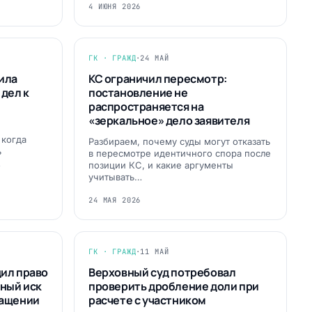
4 ИЮНЯ 2026
ГК · ГРАЖД
·
24 МАЙ
ила
КС ограничил пересмотр:
дел к
постановление не
распространяется на
«зеркальное» дело заявителя
 когда
Разбираем, почему суды могут отказать
ь
в пересмотре идентичного спора после
…
позиции КС, и какие аргументы
учитывать…
24 МАЯ 2026
ГК · ГРАЖД
·
11 МАЙ
ил право
Верховный суд потребовал
нный иск
проверить дробление доли при
гащении
расчете с участником