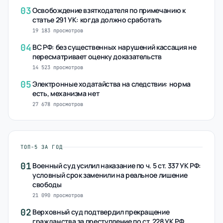
03
Освобождение взяткодателя по примечанию к
статье 291 УК: когда должно сработать
19 183 просмотров
04
ВС РФ: без существенных нарушений кассация не
пересматривает оценку доказательств
14 523 просмотров
05
Электронные ходатайства на следствии: норма
есть, механизма нет
27 678 просмотров
ТОП-5 ЗА ГОД
01
Военный суд усилил наказание по ч. 5 ст. 337 УК РФ:
условный срок заменили на реальное лишение
свободы
21 090 просмотров
02
Верховный суд подтвердил прекращение
гражданства за преступление по ст. 228 УК РФ