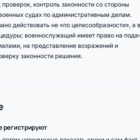
 проверок, контроль законности со стороны
 военных судах по административным делам.
но действовать не «по целесообразности», а 
цедуры; военнослужащий имеет право на пода
иалами, на представление возражений и
оверку законности решения.
е
не регистрируют
 потом невозможно доказать сроки и сам факт