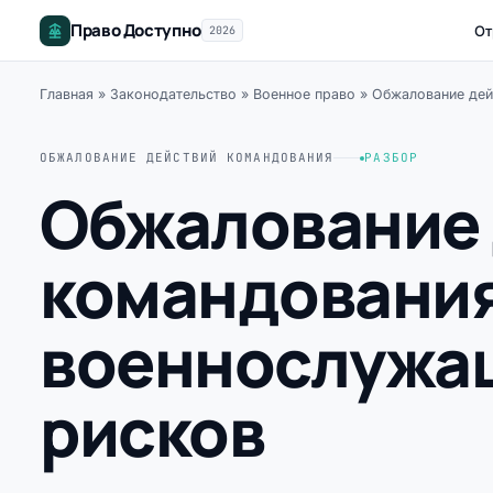
Право Доступно
От
2026
Главная
»
Законодательство
»
Военное право
»
Обжалование дей
ОБЖАЛОВАНИЕ ДЕЙСТВИЙ КОМАНДОВАНИЯ
РАЗБОР
Обжалование 
командования
военнослужащ
рисков