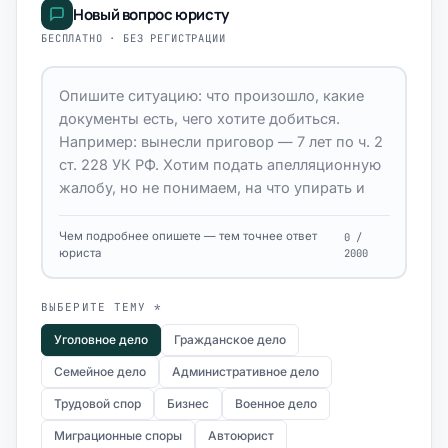
Новый вопрос юристу
БЕСПЛАТНО · БЕЗ РЕГИСТРАЦИИ
Чем подробнее опишете — тем точнее ответ
0 /
юриста
2000
ВЫБЕРИТЕ ТЕМУ *
Уголовное дело
Гражданское дело
Семейное дело
Административное дело
Трудовой спор
Бизнес
Военное дело
Миграционные споры
Автоюрист