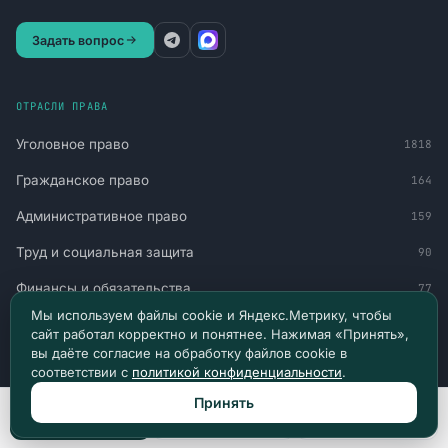
Задать вопрос
ОТРАСЛИ ПРАВА
Уголовное право
1818
Гражданское право
164
Административное право
159
Труд и социальная защита
90
Финансы и обязательства
77
Мы используем файлы cookie и Яндекс.Метрику, чтобы
Военное право
60
сайт работал корректно и понятнее. Нажимая «Принять»,
вы даёте согласие на обработку файлов cookie в
Миграция и статус
51
соответствии с
политикой конфиденциальности
.
Авто и транспорт
30
Принять
Позвонить
Max
Telegram