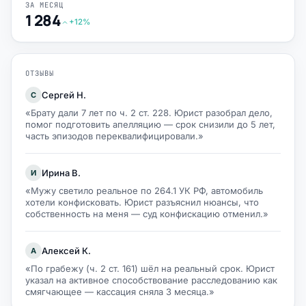
ЗА МЕСЯЦ
1 284
+12%
ОТЗЫВЫ
Сергей Н.
С
«Брату дали 7 лет по ч. 2 ст. 228. Юрист разобрал дело,
помог подготовить апелляцию — срок снизили до 5 лет,
часть эпизодов переквалифицировали.»
Ирина В.
И
«Мужу светило реальное по 264.1 УК РФ, автомобиль
хотели конфисковать. Юрист разъяснил нюансы, что
собственность на меня — суд конфискацию отменил.»
Алексей К.
А
«По грабежу (ч. 2 ст. 161) шёл на реальный срок. Юрист
указал на активное способствование расследованию как
смягчающее — кассация сняла 3 месяца.»