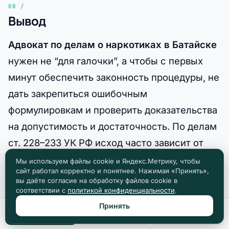
Вывод
Адвокат по делам о наркотиках в Батайске
нужен не “для галочки”, а чтобы с первых
минут обеспечить законность процедуры, не
дать закрепиться ошибочным
формулировкам и проверить доказательства
на допустимость и достаточность. По делам
ст. 228–233 УК РФ исход часто зависит от
того, насколько аккуратно и
Мы используем файлы cookie и Яндекс.Метрику, чтобы
сайт работал корректно и понятнее. Нажимая «Принять»,
профессионально защита отработала
вы даёте согласие на обработку файлов cookie в
соответствии с
политикой конфиденциальности
.
задержание, изъятие, экспертизу и меру
Принять
пресечения.
Позвонить
Max
Telegram