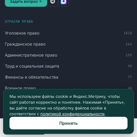
Задать вопрос
ОТРАСЛИ ПРАВА
Уголовное право
1818
Гражданское право
164
Административное право
159
Труд и социальная защита
90
Финансы и обязательства
77
Военное право
60
Мы используем файлы cookie и Яндекс.Метрику, чтобы
Миграция и статус
51
сайт работал корректно и понятнее. Нажимая «Принять»,
вы даёте согласие на обработку файлов cookie в
Авто и транспорт
30
соответствии с
политикой конфиденциальности
.
Принять
Позвонить
Max
Telegram
НАВИГАЦИЯ