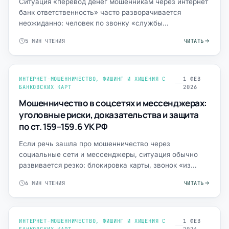
Ситуация «перевод денег мошенникам через интернет
банк ответственность» часто разворачивается
неожиданно: человек по звонку «службы
безопасности», в фишингов…
5 МИН ЧТЕНИЯ
ЧИТАТЬ
ИНТЕРНЕТ-МОШЕННИЧЕСТВО, ФИШИНГ И ХИЩЕНИЯ С
1 ФЕВ
БАНКОВСКИХ КАРТ
2026
Мошенничество в соцсетях и мессенджерах:
уголовные риски, доказательства и защита
по ст. 159–159.6 УК РФ
Если речь зашла про мошенничество через
социальные сети и мессенджеры, ситуация обычно
развивается резко: блокировка карты, звонок «из
отдела», приглашение н…
6 МИН ЧТЕНИЯ
ЧИТАТЬ
ИНТЕРНЕТ-МОШЕННИЧЕСТВО, ФИШИНГ И ХИЩЕНИЯ С
1 ФЕВ