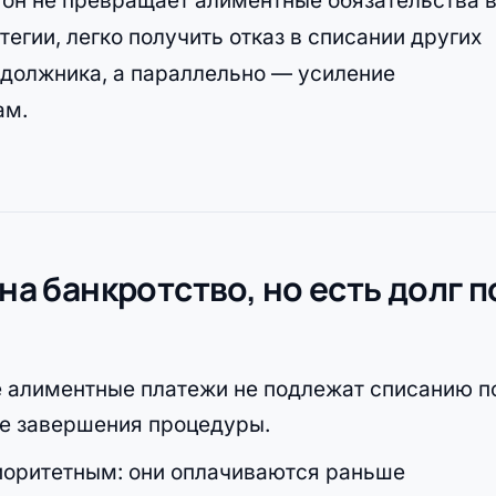
 он не превращает алиментные обязательства 
тегии, легко получить отказ в списании других
 должника, а параллельно — усиление
ам.
 на банкротство, но есть долг п
 алиментные платежи не подлежат списанию п
ле завершения процедуры.
иоритетным: они оплачиваются раньше