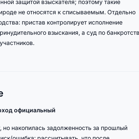
нной защитой взыскателя; поэтому такие
рироде не относятся к списываемым. Отдельно
одства: пристав контролирует исполнение
инудительного взыскания, а суд по банкротст
участников.
е
доход официальный
, но накопилась задолженность за прошлый
иск/ошибка: рассчитывать, что после