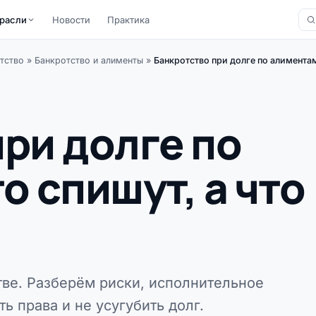
расли
Новости
Практика
тство
»
Банкротство и алименты
»
Банкротство при долге по алиментам:
ри долге по
о спишут, а что
ве. Разберём риски, исполнительное
ь права и не усугубить долг.