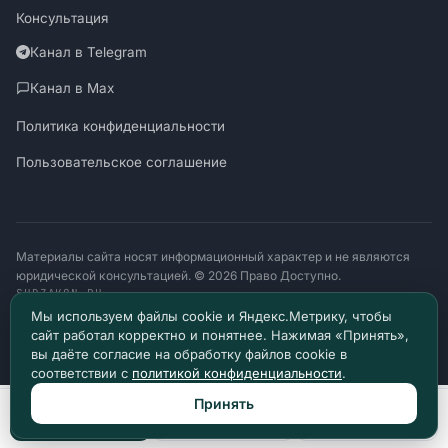
Консультация
Канал в Telegram
Канал в Max
Политика конфиденциальности
Пользовательское соглашение
Материалы сайта носят информационный характер и не являются
юридической консультацией. © 2026 Право Доступно.
SUDZAKON.RU
Оператор персональных данных: ООО «ЯЛАНЖИ И ПАРТНЕРЫ»
Мы используем файлы cookie и Яндекс.Метрику, чтобы
ИНН 9717182760 · ОГРН 1257700370641
сайт работал корректно и понятнее. Нажимая «Принять»,
129085, г. Москва, проезд Ольминского, д. 4, помещ. 8н
вы даёте согласие на обработку файлов cookie в
соответствии с
политикой конфиденциальности
.
Принять
Позвонить
Max
Telegram