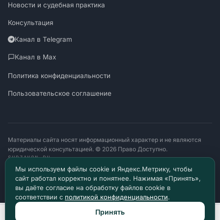
Новости и судебная практика
Консультация
Канал в Telegram
Канал в Max
Политика конфиденциальности
Пользовательское соглашение
Материалы сайта носят информационный характер и не являются
юридической консультацией. © 2026 Право Доступно.
SUDZAKON.RU
Оператор персональных данных: ООО «ЯЛАНЖИ И ПАРТНЕРЫ»
Мы используем файлы cookie и Яндекс.Метрику, чтобы
ИНН 9717182760 · ОГРН 1257700370641
сайт работал корректно и понятнее. Нажимая «Принять»,
129085, г. Москва, проезд Ольминского, д. 4, помещ. 8н
вы даёте согласие на обработку файлов cookie в
соответствии с
политикой конфиденциальности
.
Принять
Позвонить
Max
Telegram