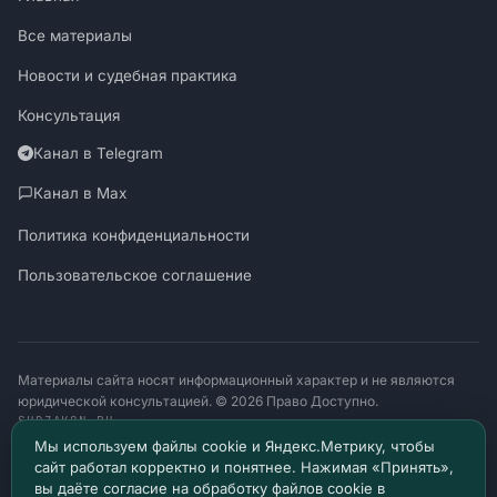
Все материалы
Новости и судебная практика
Консультация
Канал в Telegram
Канал в Max
Политика конфиденциальности
Пользовательское соглашение
Материалы сайта носят информационный характер и не являются
юридической консультацией. © 2026 Право Доступно.
SUDZAKON.RU
Оператор персональных данных: ООО «ЯЛАНЖИ И ПАРТНЕРЫ»
Мы используем файлы cookie и Яндекс.Метрику, чтобы
ИНН 9717182760 · ОГРН 1257700370641
сайт работал корректно и понятнее. Нажимая «Принять»,
129085, г. Москва, проезд Ольминского, д. 4, помещ. 8н
вы даёте согласие на обработку файлов cookie в