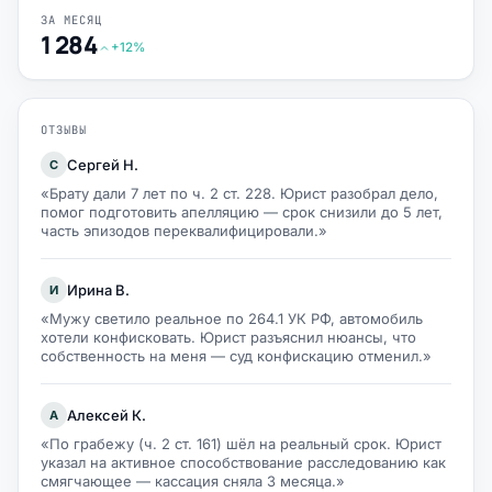
ЗА МЕСЯЦ
1 284
+12%
ОТЗЫВЫ
Сергей Н.
С
«Брату дали 7 лет по ч. 2 ст. 228. Юрист разобрал дело,
помог подготовить апелляцию — срок снизили до 5 лет,
часть эпизодов переквалифицировали.»
Ирина В.
И
«Мужу светило реальное по 264.1 УК РФ, автомобиль
хотели конфисковать. Юрист разъяснил нюансы, что
собственность на меня — суд конфискацию отменил.»
Алексей К.
А
«По грабежу (ч. 2 ст. 161) шёл на реальный срок. Юрист
указал на активное способствование расследованию как
смягчающее — кассация сняла 3 месяца.»