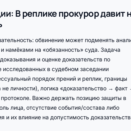
ции: В реплике прокурор давит 
ь
зательность: обвинение может подменять анал
и намёками на «обязанность» суда. Задача
доказывания и оценке доказательств по
е исследованных в судебном заседании
ессуальный порядок прений и реплик, границы
 не личности), логика «доказательство → факт
в протоколе. Важно держать позицию защиты в
оль лица, отсутствие события/состава либо
 и их влияние на допустимость доказательств