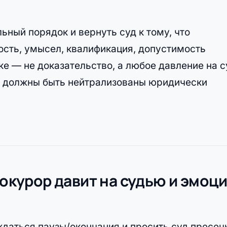
ный порядок и вернуть суд к тому, что
ость, умысел, квалификация, допустимость
ке — не доказательство, а любое давление на с
» должны быть нейтрализованы юридически
рокурор давит на судью и эмоц
ождаться паузы/окончания и просить суд пресеч