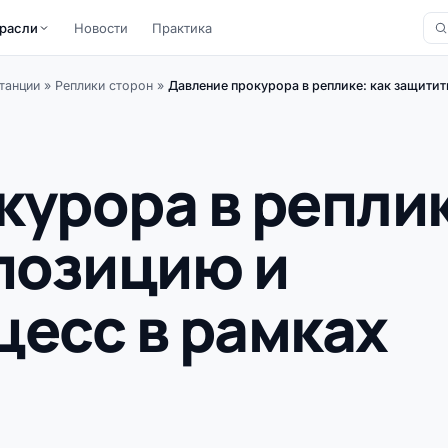
расли
Новости
Практика
танции
»
Реплики сторон
»
Давление прокурора в реплике: как защитит
курора в реплик
 позицию и
цесс в рамках