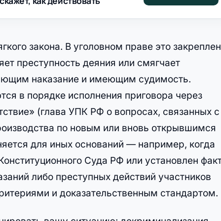
скажет, как действовать
гкого закона. В уголовном праве это закрепле
няет преступность деяния или смягчает
вающим наказание и имеющим судимость.
ся в порядке исполнения приговора через
ствие» (глава УПК РФ о вопросах, связанных с
роизводства по новым или вновь открывшимся
няется для иных оснований — например, когда
онституционного Суда РФ или установлен фак
азаний либо преступных действий участников
 критериями и доказательственным стандартом.