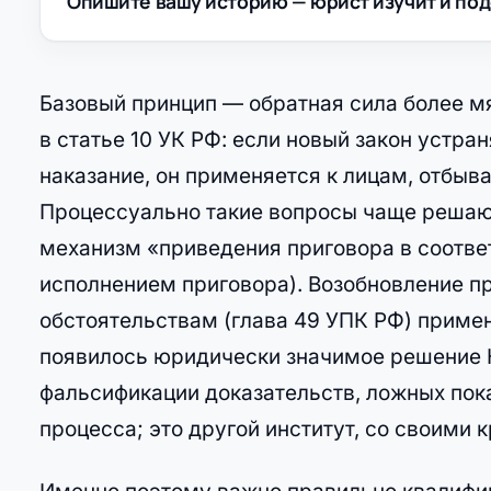
Опишите вашу историю — юрист изучит и под
Базовый принцип — обратная сила более мя
в статье 10 УК РФ: если новый закон устра
наказание, он применяется к лицам, отбы
Процессуально такие вопросы чаще решают
механизм «приведения приговора в соответ
исполнением приговора). Возобновление п
обстоятельствам (глава 49 УПК РФ) приме
появилось юридически значимое решение К
фальсификации доказательств, ложных пок
процесса; это другой институт, со своими