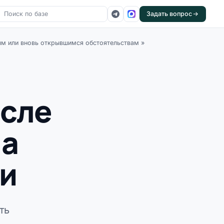
Задать вопрос
ым или вновь открывшимся обстоятельствам
»
осле
на
ти
ть