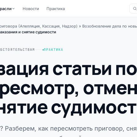
расли
Новости
Практика
иговора (Апелляция, Кассация, Надзор)
»
Возобновление дела по нов
аказания и снятие судимости
ОБСТОЯТЕЛЬСТВАМ
ПРАКТИКА
ация статьи п
ересмотр, отме
снятие судимос
? Разберем, как пересмотреть приговор, сня