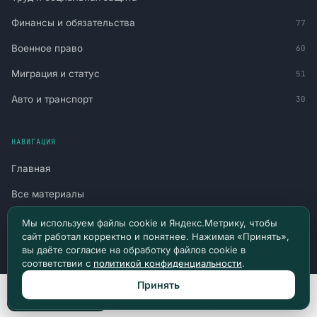
Финансы и обязательства
77
Военное право
60
Миграция и статус
51
Авто и транспорт
30
НАВИГАЦИЯ
Главная
Все материалы
Новости и судебная практика
Мы используем файлы cookie и Яндекс.Метрику, чтобы
сайт работал корректно и понятнее. Нажимая «Принять»,
Консультация
вы даёте согласие на обработку файлов cookie в
соответствии с
политикой конфиденциальности
.
Канал в Telegram
Принять
Канал в Max
Позвонить
Max
Telegram