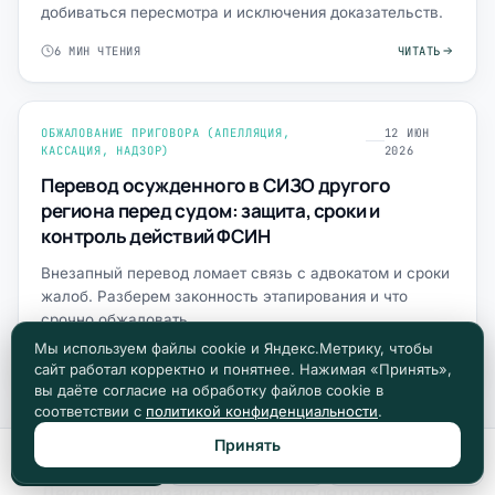
добиваться пересмотра и исключения доказательств.
6 МИН ЧТЕНИЯ
ЧИТАТЬ
ОБЖАЛОВАНИЕ ПРИГОВОРА (АПЕЛЛЯЦИЯ,
12 ИЮН
КАССАЦИЯ, НАДЗОР)
2026
Перевод осужденного в СИЗО другого
региона перед судом: защита, сроки и
контроль действий ФСИН
Внезапный перевод ломает связь с адвокатом и сроки
жалоб. Разберем законность этапирования и что
срочно обжаловать.
Мы используем файлы cookie и Яндекс.Метрику, чтобы
6 МИН ЧТЕНИЯ
ЧИТАТЬ
сайт работал корректно и понятнее. Нажимая «Принять»,
вы даёте согласие на обработку файлов cookie в
соответствии с
политикой конфиденциальности
.
ОБЖАЛОВАНИЕ ПРИГОВОРА (АПЕЛЛЯЦИЯ,
10 ИЮН
Принять
КАССАЦИЯ, НАДЗОР)
2026
Позвонить
Max
Telegram
Декриминализация статьи после приговора: