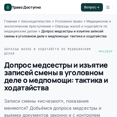
Право Доступно
Вопрос
Главная
»
Законодательство
»
Уголовное право
»
Медицинские и
экологические преступления
»
Образцы жалоб и ходатайств по
медицинским делам
»
Допрос медсестры и изъятие записей
смены в уголовном деле о медпомощи: тактика и ходатайства
ОБРАЗЦЫ ЖАЛОБ И ХОДАТАЙСТВ ПО МЕДИЦИНСКИМ
РАЗБОР
ДЕЛАМ
Допрос медсестры и изъятие
записей смены в уголовном
деле о медпомощи: тактика и
ходатайства
Записи смены «исчезают», показания
меняются? Добьёмся допроса медсестры и
выемки документов законно и с контролем