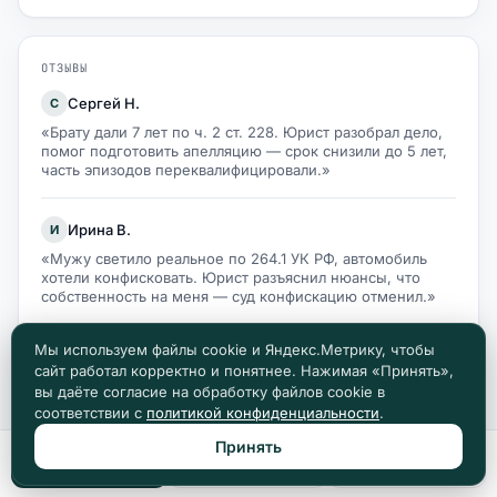
ОТЗЫВЫ
Сергей Н.
С
«Брату дали 7 лет по ч. 2 ст. 228. Юрист разобрал дело,
помог подготовить апелляцию — срок снизили до 5 лет,
часть эпизодов переквалифицировали.»
Ирина В.
И
«Мужу светило реальное по 264.1 УК РФ, автомобиль
хотели конфисковать. Юрист разъяснил нюансы, что
собственность на меня — суд конфискацию отменил.»
Мы используем файлы cookie и Яндекс.Метрику, чтобы
Алексей К.
А
сайт работал корректно и понятнее. Нажимая «Принять»,
«По грабежу (ч. 2 ст. 161) шёл на реальный срок. Юрист
вы даёте согласие на обработку файлов cookie в
указал на активное способствование расследованию как
соответствии с
политикой конфиденциальности
.
смягчающее — кассация сняла 3 месяца.»
Принять
Позвонить
Max
Telegram