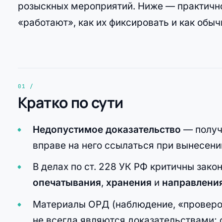
розыскных мероприятий. Ниже — практично
«работают», как их фиксировать и как обыч
Кратко по сути
Недопустимое доказательство
— получ
вправе на него ссылаться при вынесени
В делах по ст. 228 УК РФ критичны зак
опечатывания
,
хранения
и
направления
Материалы ОРД (наблюдение, «проверочн
не всегда являются доказательствами; 