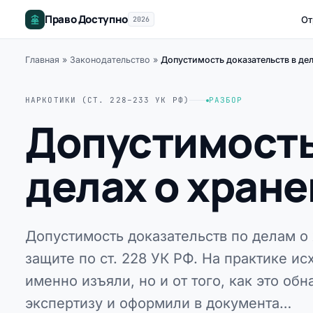
Право Доступно
От
2026
Главная
»
Законодательство
»
Допустимость доказательств в де
НАРКОТИКИ (СТ. 228–233 УК РФ)
РАЗБОР
Допустимость
делах о хран
Допустимость доказательств по делам о
защите по ст. 228 УК РФ. На практике исх
именно изъяли, но и от того, как это об
экспертизу и оформили в документа…