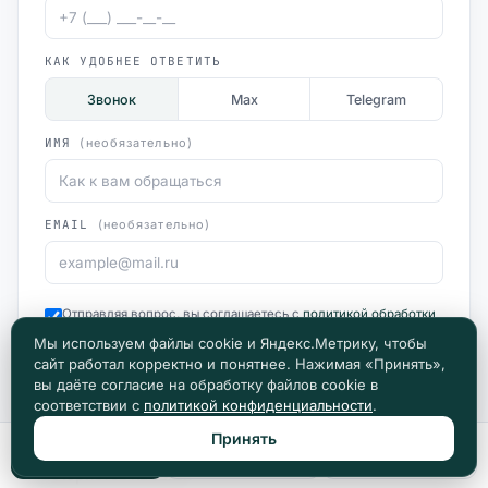
КАК УДОБНЕЕ ОТВЕТИТЬ
Звонок
Max
Telegram
ИМЯ
(необязательно)
EMAIL
(необязательно)
Отправляя вопрос, вы соглашаетесь с
политикой обработки
данных
.
Мы используем файлы cookie и Яндекс.Метрику, чтобы
Отправить вопрос
сайт работал корректно и понятнее. Нажимая «Принять»,
вы даёте согласие на обработку файлов cookie в
соответствии с
политикой конфиденциальности
.
Принять
Позвонить
Max
Telegram
5 юристов на связи