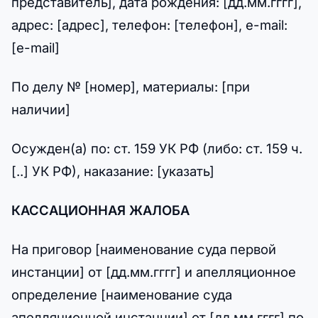
представитель], дата рождения: [дд.мм.гггг],
адрес: [адрес], телефон: [телефон], e-mail:
[e-mail]
По делу № [номер], материалы: [при
наличии]
Осужден(а) по: ст. 159 УК РФ (либо: ст. 159 ч.
[..] УК РФ), наказание: [указать]
КАССАЦИОННАЯ ЖАЛОБА
На приговор [наименование суда первой
инстанции] от [дд.мм.гггг] и апелляционное
определение [наименование суда
апелляционной инстанции] от [дд.мм.гггг] по