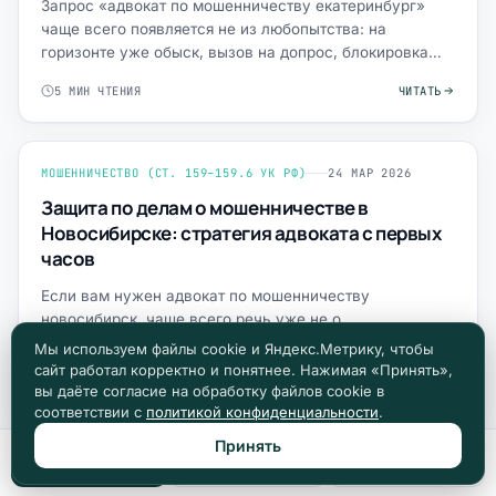
Запрос «адвокат по мошенничеству екатеринбург»
чаще всего появляется не из любопытства: на
горизонте уже обыск, вызов на допрос, блокировка
счетов, конфликт …
5 МИН ЧТЕНИЯ
ЧИТАТЬ
МОШЕННИЧЕСТВО (СТ. 159–159.6 УК РФ)
24 МАР 2026
Защита по делам о мошенничестве в
Новосибирске: стратегия адвоката с первых
часов
Если вам нужен адвокат по мошенничеству
новосибирск, чаще всего речь уже не о
«консультации», а о критической фазе: вызов на
Мы используем файлы cookie и Яндекс.Метрику, чтобы
допрос, обыск дома или в офисе, …
сайт работал корректно и понятнее. Нажимая «Принять»,
5 МИН ЧТЕНИЯ
ЧИТАТЬ
вы даёте согласие на обработку файлов cookie в
соответствии с
политикой конфиденциальности
.
Принять
Позвонить
Max
Telegram