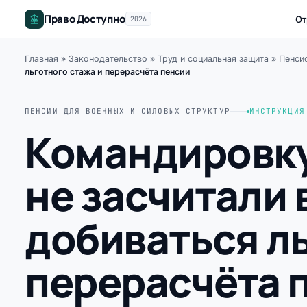
Право Доступно
От
2026
Главная
»
Законодательство
»
Труд и социальная защита
»
Пенси
льготного стажа и перерасчёта пенсии
ПЕНСИИ ДЛЯ ВОЕННЫХ И СИЛОВЫХ СТРУКТУР
ИНСТРУКЦИЯ
Командировку
не засчитали 
добиваться ль
перерасчёта 