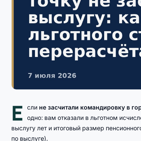
Е
сли
не засчитали командировку в го
одно: вам отказали в льготном исчис
выслугу лет и итоговый размер пенсионног
по выслуге).