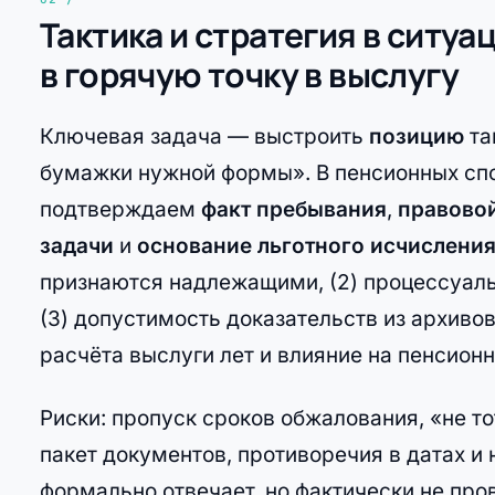
Тактика и стратегия в ситу
в горячую точку в выслугу
Ключевая задача — выстроить
позицию
та
бумажки нужной формы». В пенсионных спо
подтверждаем
факт пребывания
,
правовой
задачи
и
основание льготного исчислени
признаются надлежащими, (2) процессуал
(3) допустимость доказательств из архивов
расчёта выслуги лет и влияние на пенсион
Риски: пропуск сроков обжалования, «не то
пакет документов, противоречия в датах и 
формально отвечает, но фактически не про