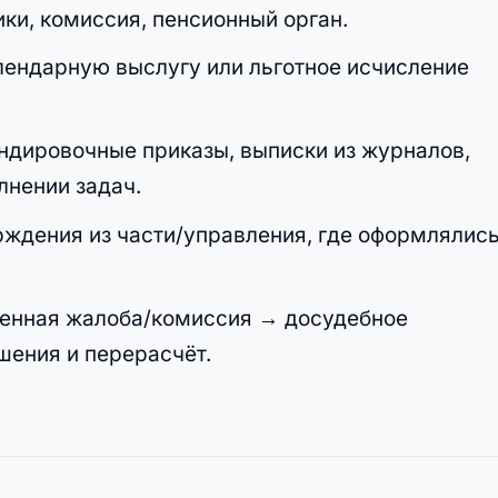
вики, комиссия, пенсионный орган.
алендарную выслугу или льготное исчисление
андировочные приказы, выписки из журналов,
лнении задач.
рждения из части/управления, где оформлялис
енная жалоба/комиссия → досудебное
ения и перерасчёт.