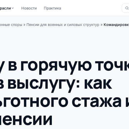
расли
Новости
Практика
онные споры
»
Пенсии для военных и силовых структур
»
Командировку 
 в горячую точ
в выслугу: как
готного стажа 
пенсии