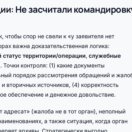
ации: Не засчитали командировк
к, чтобы спор не свели к «у заявителя нет
рах важна доказательственная логика:
 статус территории/операции
,
служебные
я
. Точки контроля: (1) какие документы
ьный порядок рассмотрения обращений и жалоб
 и вторичных источников, (4) корректность
ное обеспечение и денежное довольствие.
т адресат» (жалоба не в тот орган), неполный
наименованиях, а также ситуация, когда орган
веряет архивы. Стратегически выгодно