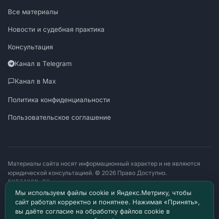
Все материалы
Новости и судебная практика
Консультация
Канал в Telegram
Канал в Max
Политика конфиденциальности
Пользовательское соглашение
Материалы сайта носят информационный характер и не являются
юридической консультацией. © 2026 Право Доступно.
SUDZAKON.RU
Оператор персональных данных: ООО «ЯЛАНЖИ И ПАРТНЕРЫ»
Мы используем файлы cookie и Яндекс.Метрику, чтобы
ИНН 9717182760 · ОГРН 1257700370641
сайт работал корректно и понятнее. Нажимая «Принять»,
129085, г. Москва, проезд Ольминского, д. 4, помещ. 8н
вы даёте согласие на обработку файлов cookie в