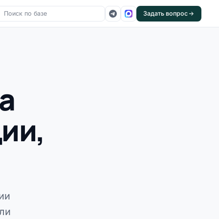
Задать вопрос
а
ии,
ии
или