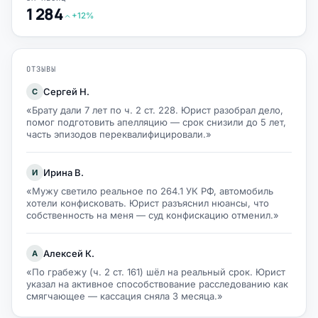
1 284
+12%
ОТЗЫВЫ
Сергей Н.
С
«Брату дали 7 лет по ч. 2 ст. 228. Юрист разобрал дело,
помог подготовить апелляцию — срок снизили до 5 лет,
часть эпизодов переквалифицировали.»
Ирина В.
И
«Мужу светило реальное по 264.1 УК РФ, автомобиль
хотели конфисковать. Юрист разъяснил нюансы, что
собственность на меня — суд конфискацию отменил.»
Алексей К.
А
«По грабежу (ч. 2 ст. 161) шёл на реальный срок. Юрист
указал на активное способствование расследованию как
смягчающее — кассация сняла 3 месяца.»