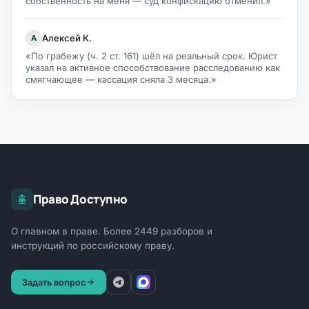
собственность на меня — суд конфискацию отменил.»
Алексей К.
А
«По грабежу (ч. 2 ст. 161) шёл на реальный срок. Юрист
указал на активное способствование расследованию как
смягчающее — кассация сняла 3 месяца.»
Право Доступно
О главном в праве. Более 2449 разборов и
инструкций по российскому праву.
Задать вопрос