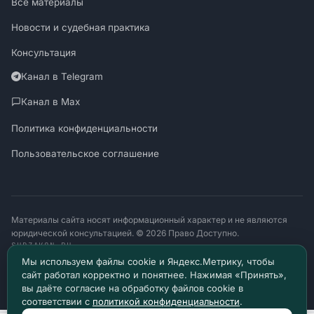
Все материалы
Новости и судебная практика
Консультация
Канал в Telegram
Канал в Max
Политика конфиденциальности
Пользовательское соглашение
Материалы сайта носят информационный характер и не являются
юридической консультацией. © 2026 Право Доступно.
SUDZAKON.RU
Оператор персональных данных: ООО «ЯЛАНЖИ И ПАРТНЕРЫ»
Мы используем файлы cookie и Яндекс.Метрику, чтобы
ИНН 9717182760 · ОГРН 1257700370641
сайт работал корректно и понятнее. Нажимая «Принять»,
129085, г. Москва, проезд Ольминского, д. 4, помещ. 8н
вы даёте согласие на обработку файлов cookie в
соответствии с
политикой конфиденциальности
.