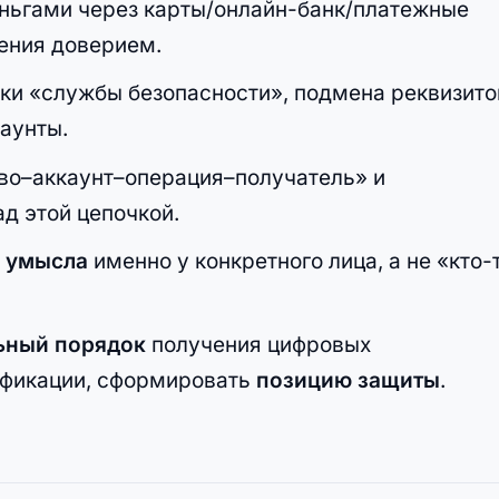
еньгами через карты/онлайн-банк/платежные
ения доверием.
нки «службы безопасности», подмена реквизито
аунты.
тво–аккаунт–операция–получатель» и
д этой цепочкой.
е
умысла
именно у конкретного лица, а не «кто-
ьный порядок
получения цифровых
ификации, сформировать
позицию защиты
.