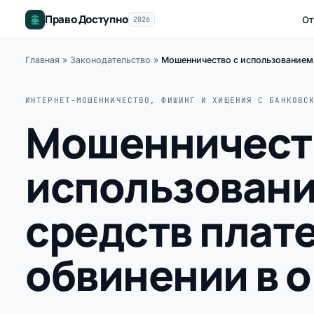
Право Доступно
От
2026
Главная
»
Законодательство
»
Мошенничество с использованием 
ИНТЕРНЕТ-МОШЕННИЧЕСТВО, ФИШИНГ И ХИЩЕНИЯ С БАНКОВС
Мошенничест
использовани
средств плате
обвинении в 