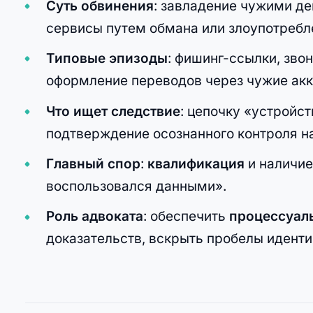
Суть обвинения
: завладение чужими д
сервисы путем обмана или злоупотребл
Типовые эпизоды
: фишинг-ссылки, зво
оформление переводов через чужие акк
Что ищет следствие
: цепочку «устройс
подтверждение осознанного контроля на
Главный спор
:
квалификация
и наличи
воспользовался данными».
Роль адвоката
: обеспечить
процессуал
доказательств, вскрыть пробелы идент