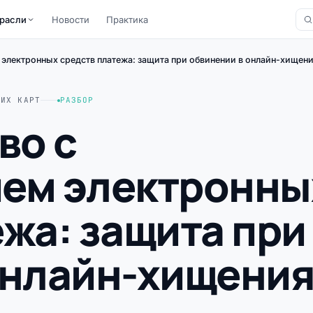
расли
Новости
Практика
электронных средств платежа: защита при обвинении в онлайн-хищен
КИХ КАРТ
РАЗБОР
во с
ем электронны
жа: защита при
онлайн-хищени