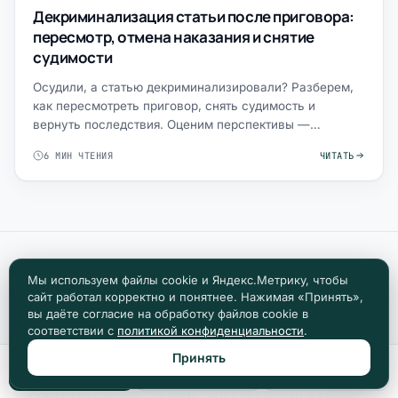
Декриминализация статьи после приговора:
пересмотр, отмена наказания и снятие
судимости
Осудили, а статью декриминализировали? Разберем,
как пересмотреть приговор, снять судимость и
вернуть последствия. Оценим перспективы —
обращайтесь.
6 МИН ЧТЕНИЯ
ЧИТАТЬ
Мы используем файлы cookie и Яндекс.Метрику, чтобы
сайт работал корректно и понятнее. Нажимая «Принять»,
КОНСУЛЬТАЦИЯ
вы даёте согласие на обработку файлов cookie в
Опишите ситуацию —
соответствии с
политикой конфиденциальности
.
юрист ответит за 30 минут
Принять
Позвонить
Max
Telegram
Расскажите своими словами, что произошло и какие