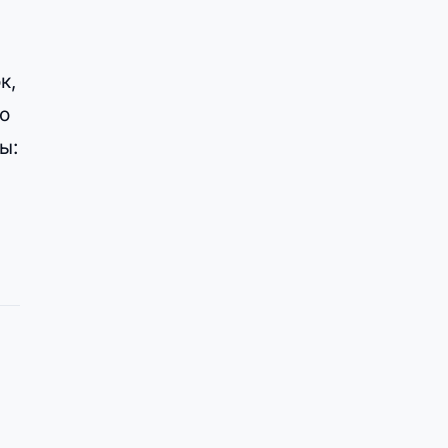
к,
о
ы: