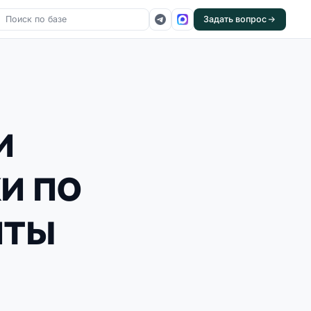
Задать вопрос
и
и по
иты