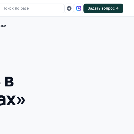
Задать вопрос
гах»
 в
ах»