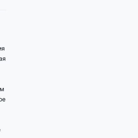
ия
ая
ь
им
ое
е