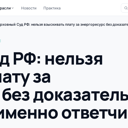
расли
Новости
Практика
рховный Суд РФ: нельзя взыскивать плату за энергоресурс без доказа
Е
д РФ: нельзя
ату за
 без доказател
именно ответч