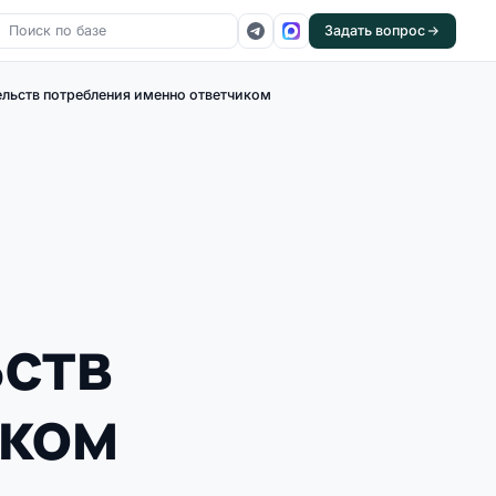
Задать вопрос
тельств потребления именно ответчиком
ьств
иком