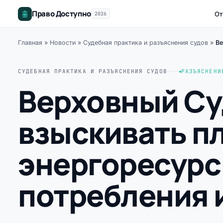
Право Доступно
От
2026
Главная
»
Новости
»
Судебная практика и разъяснения судов
»
Ве
СУДЕБНАЯ ПРАКТИКА И РАЗЪЯСНЕНИЯ СУДОВ
РАЗЪЯСНЕНИ
Верховный Су
взыскивать пл
энергоресурс
потребления 