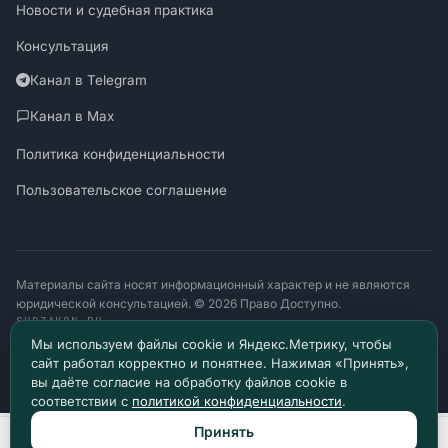
Новости и судебная практика
Консультация
Канал в Telegram
Канал в Max
Политика конфиденциальности
Пользовательское соглашение
Материалы сайта носят информационный характер и не являются
юридической консультацией. © 2026 Право Доступно.
SUDZAKON.RU
Оператор персональных данных: ООО «ЯЛАНЖИ И ПАРТНЕРЫ»
Мы используем файлы cookie и Яндекс.Метрику, чтобы
ИНН 9717182760 · ОГРН 1257700370641
сайт работал корректно и понятнее. Нажимая «Принять»,
129085, г. Москва, проезд Ольминского, д. 4, помещ. 8н
вы даёте согласие на обработку файлов cookie в
соответствии с
политикой конфиденциальности
.
Принять
Позвонить
Max
Telegram