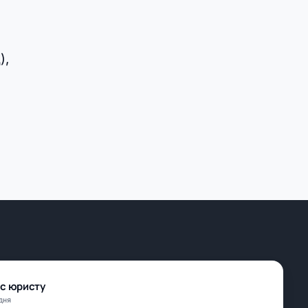
),
ос юристу
дня