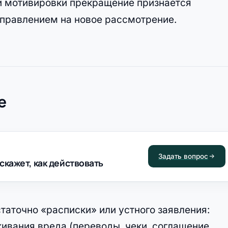
 и мотивировки прекращение признаётся
правлением на новое рассмотрение.
е
Задать вопрос
скажет, как действовать
аточно «расписки» или устного заявления:
ивания вреда (переводы, чеки, соглашение,