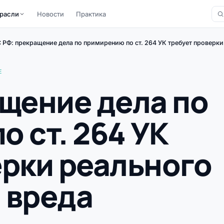
расли
Новости
Практика
 РФ: прекращение дела по примирению по ст. 264 УК требует проверки
Е
ащение дела по
 ст. 264 УК
ерки реального
 вреда