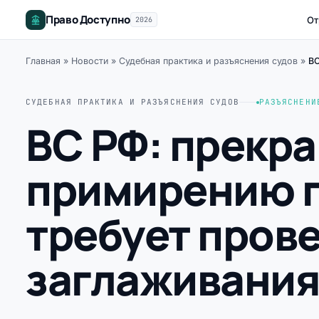
Право Доступно
От
2026
Главная
»
Новости
»
Судебная практика и разъяснения судов
»
ВС
СУДЕБНАЯ ПРАКТИКА И РАЗЪЯСНЕНИЯ СУДОВ
РАЗЪЯСНЕНИ
ВС РФ: прекр
примирению по
требует пров
заглаживания