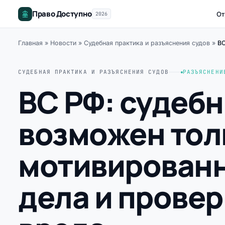
Право Доступно
От
2026
Главная
»
Новости
»
Судебная практика и разъяснения судов
»
ВС
СУДЕБНАЯ ПРАКТИКА И РАЗЪЯСНЕНИЯ СУДОВ
РАЗЪЯСНЕНИ
ВС РФ: судеб
возможен тол
мотивирован
дела и прове