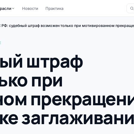
расли
Новости
Практика
 РФ: судебный штраф возможен только при мотивированном прекращен
Е
ный штраф
ько при
ном прекращен
рке заглаживан