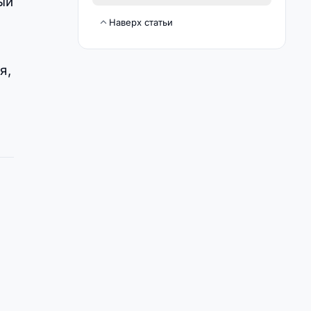
ый
Наверх статьи
я,