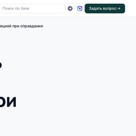
Задать вопрос
ляцией при оправдании
ь
ри