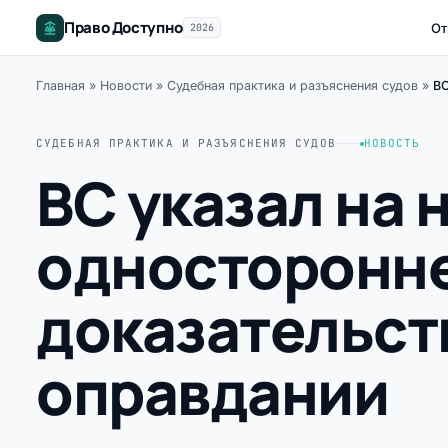
Право Доступно
От
2026
Главная
»
Новости
»
Судебная практика и разъяснения судов
»
ВС
СУДЕБНАЯ ПРАКТИКА И РАЗЪЯСНЕНИЯ СУДОВ
НОВОСТЬ
ВС указал на
односторонне
доказательст
оправдании