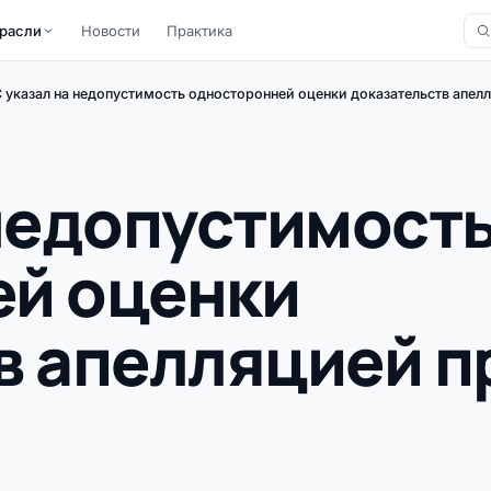
расли
Новости
Практика
 указал на недопустимость односторонней оценки доказательств апел
 недопустимост
й оценки
в апелляцией п