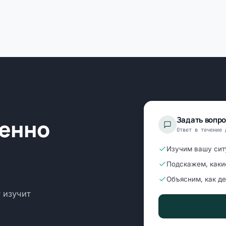
менно
Задать вопр
Ответ в течение 
Изучим вашу сит
Подскажем, каки
Объясним, как д
 изучит