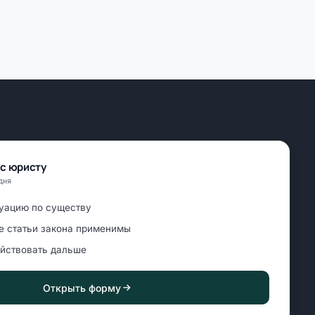
ос юристу
дня
уацию по существу
е статьи закона применимы
ействовать дальше
Открыть форму