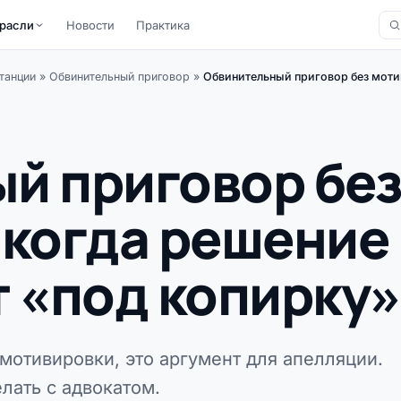
расли
Новости
Практика
танции
»
Обвинительный приговор
»
Обвинительный приговор без моти
й приговор бе
 когда решение
т «под копирку»
мотивировки, это аргумент для апелляции.
лать с адвокатом.