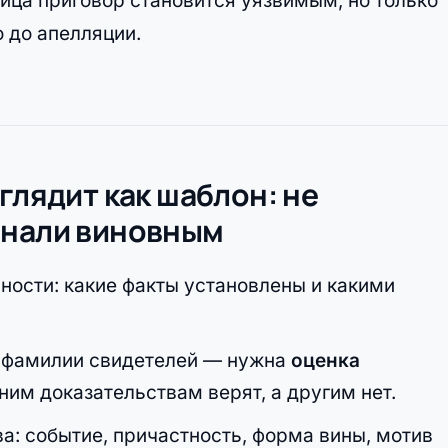
лица приговор становится уязвимым, но только
о до апелляции.
глядит как шаблон: не
знали виновным
ности: какие факты установлены и какими
и фамилии свидетелей — нужна
оценка
ним доказательствам верят, а другим нет.
а: событие, причастность, форма вины, мотив