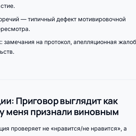
астие.
воречий — типичный дефект мотивировочной
ересмотра.
: замечания на протокол, апелляционная жалоб
ьств.
ции: Приговор выглядит как
му меня признали виновным
яция проверяет не «нравится/не нравится», а