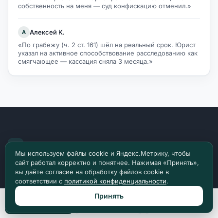
собственность на меня — суд конфискацию отменил.»
Алексей К.
А
«По грабежу (ч. 2 ст. 161) шёл на реальный срок. Юрист
указал на активное способствование расследованию как
смягчающее — кассация сняла 3 месяца.»
Право Доступно
Мы используем файлы cookie и Яндекс.Метрику, чтобы
сайт работал корректно и понятнее. Нажимая «Принять»,
О главном в праве. Более 2449 разборов и
вы даёте согласие на обработку файлов cookie в
инструкций по российскому праву.
соответствии с
политикой конфиденциальности
.
Принять
Позвонить
Max
Telegram
Задать вопрос