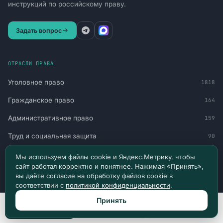
инструкций по российскому праву.
Задать вопрос
ОТРАСЛИ ПРАВА
Уголовное право
1818
Гражданское право
164
Административное право
159
Труд и социальная защита
90
Финансы и обязательства
77
Мы используем файлы cookie и Яндекс.Метрику, чтобы
сайт работал корректно и понятнее. Нажимая «Принять»,
Военное право
60
вы даёте согласие на обработку файлов cookie в
соответствии с
политикой конфиденциальности
.
Миграция и статус
51
Принять
Авто и транспорт
30
Позвонить
Max
Telegram