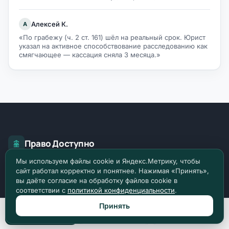
Алексей К.
А
«По грабежу (ч. 2 ст. 161) шёл на реальный срок. Юрист
указал на активное способствование расследованию как
смягчающее — кассация сняла 3 месяца.»
Право Доступно
Мы используем файлы cookie и Яндекс.Метрику, чтобы
О главном в праве. Более 2449 разборов и
сайт работал корректно и понятнее. Нажимая «Принять»,
инструкций по российскому праву.
вы даёте согласие на обработку файлов cookie в
соответствии с
политикой конфиденциальности
.
Задать вопрос
Принять
Позвонить
Max
Telegram