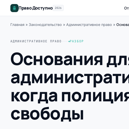
Право Доступно
От
2026
Главная
»
Законодательство
»
Административное право
»
Основа
АДМИНИСТРАТИВНОЕ ПРАВО
РАЗБОР
Основания дл
администрати
когда полици
свободы