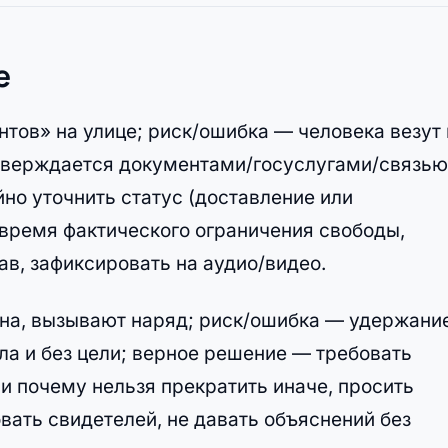
е
тов» на улице; риск/ошибка — человека везут 
дтверждается документами/госуслугами/связью
но уточнить статус (доставление или
 время фактического ограничения свободы,
в, зафиксировать на аудио/видео.
ина, вызывают наряд; риск/ошибка — удержани
ла и без цели; верное решение — требовать
и почему нельзя прекратить иначе, просить
ать свидетелей, не давать объяснений без