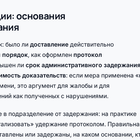
ции: основания
ания
к: было ли
доставление
действительно
 порядок
, как оформлен
протокол
вышен ли
срок административного задержани
имость доказательств
: если мера применена «
мени, это аргумент для жалобы и для
ний как полученных с нарушениями.
 в подразделение от задержания: на практике
гализовать» удержание протоколом. Правильна
тавлены или задержаны, на каком основании, к