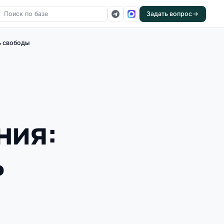
Задать вопрос
ь свободы
ния:
ь