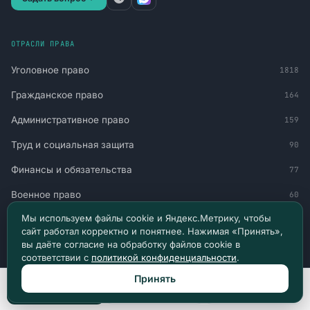
ОТРАСЛИ ПРАВА
Уголовное право
1818
Гражданское право
164
Административное право
159
Труд и социальная защита
90
Финансы и обязательства
77
Военное право
60
Мы используем файлы cookie и Яндекс.Метрику, чтобы
Миграция и статус
51
сайт работал корректно и понятнее. Нажимая «Принять»,
вы даёте согласие на обработку файлов cookie в
Авто и транспорт
30
соответствии с
политикой конфиденциальности
.
Принять
НАВИГАЦИЯ
Позвонить
Max
Telegram