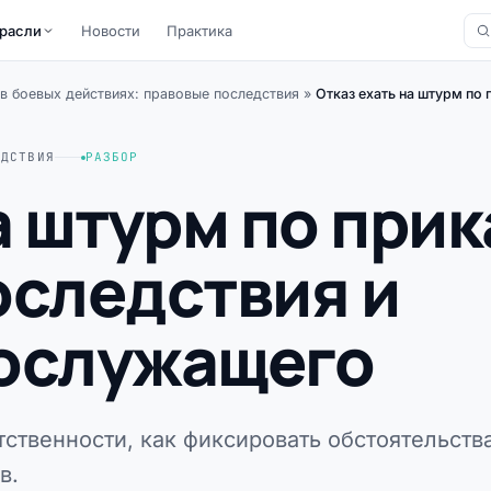
расли
Новости
Практика
 в боевых действиях: правовые последствия
»
Отказ ехать на штурм по
ЕДСТВИЯ
РАЗБОР
а штурм по прик
оследствия и
ослужащего
ственности, как фиксировать обстоятельств
в.