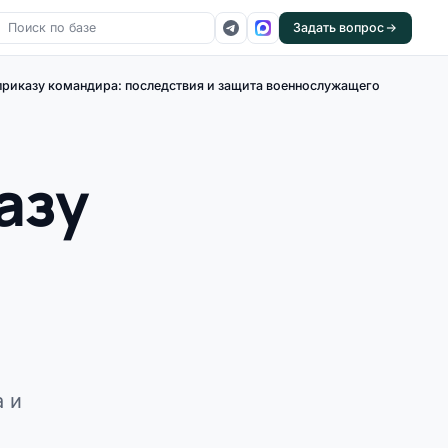
Задать вопрос
 приказу командира: последствия и защита военнослужащего
азу
а и