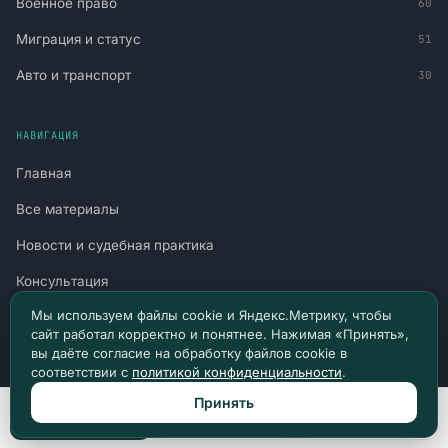
Военное право
60
Миграция и статус
51
Авто и транспорт
30
НАВИГАЦИЯ
Главная
Все материалы
Новости и судебная практика
Консультация
Мы используем файлы cookie и Яндекс.Метрику, чтобы
Канал в Telegram
сайт работал корректно и понятнее. Нажимая «Принять»,
Канал в Max
вы даёте согласие на обработку файлов cookie в
соответствии с
политикой конфиденциальности
.
Политика конфиденциальности
Принять
Позвонить
Max
Telegram
Пользовательское соглашение