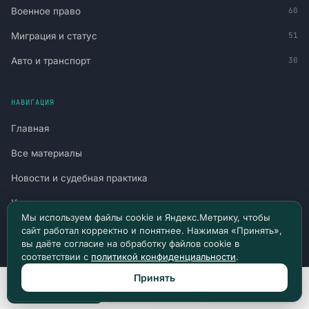
Военное право
60
Миграция и статус
51
Авто и транспорт
30
НАВИГАЦИЯ
Главная
Все материалы
Новости и судебная практика
Консультация
Мы используем файлы cookie и Яндекс.Метрику, чтобы
Канал в Telegram
сайт работал корректно и понятнее. Нажимая «Принять»,
вы даёте согласие на обработку файлов cookie в
Канал в Max
соответствии с
политикой конфиденциальности
.
Политика конфиденциальности
Принять
Позвонить
Max
Telegram
Пользовательское соглашение