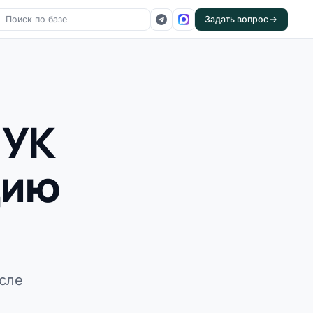
Задать вопрос
 УК
цию
сле