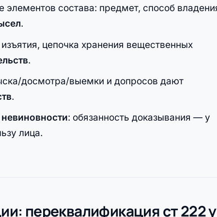
 элементов состава: предмет, способ владени
ысел
.
изъятия, цепочка хранения вещественных
ельств
.
ска/досмотра/выемки и допросов дают
ств
.
 невиновности
: обязанность доказывания — у
ьзу лица.
ции: переквалификация ст 222 у