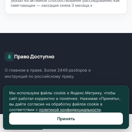
указал на активное способствование расследованию как
смягчающее — кассация сняла 3 месяца.»
Право Доступно
О главном в праве. Более 2449 разборов и
инструкций по российскому праву.
Задать вопрос
Мы используем файлы cookie и Яндекс.Метрику, чтобы
сайт работал корректно и понятнее. Нажимая «Принять»,
вы даёте согласие на обработку файлов cookie в
соответствии с
политикой конфиденциальности
.
ОТРАСЛИ ПРАВА
Принять
Уголовное право
1818
Позвонить
Max
Telegram