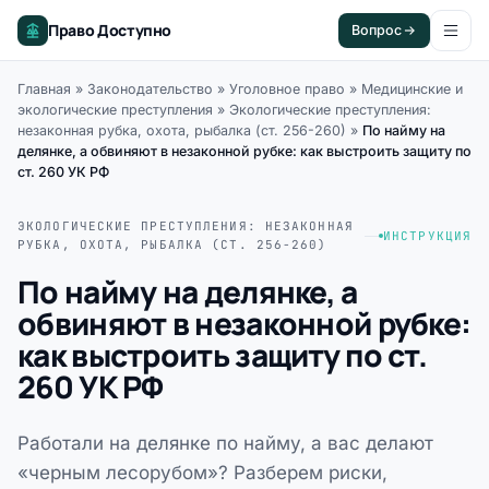
Право Доступно
Вопрос
Главная
»
Законодательство
»
Уголовное право
»
Медицинские и
экологические преступления
»
Экологические преступления:
незаконная рубка, охота, рыбалка (ст. 256-260)
»
По найму на
делянке, а обвиняют в незаконной рубке: как выстроить защиту по
ст. 260 УК РФ
ЭКОЛОГИЧЕСКИЕ ПРЕСТУПЛЕНИЯ: НЕЗАКОННАЯ
ИНСТРУКЦИЯ
РУБКА, ОХОТА, РЫБАЛКА (СТ. 256-260)
По найму на делянке, а
обвиняют в незаконной рубке:
как выстроить защиту по ст.
260 УК РФ
Работали на делянке по найму, а вас делают
«черным лесорубом»? Разберем риски,