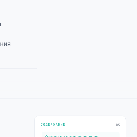
а
ения
СОДЕРЖАНИЕ
0%
Кратко по сути: пенсии по