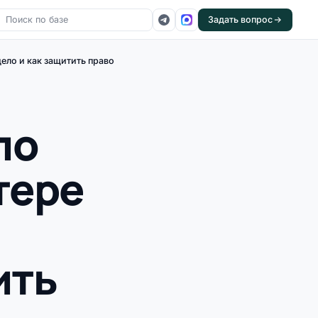
Задать вопрос
ело и как защитить право
по
тере
ить