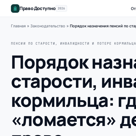
Право Доступно
От
2026
Главная
»
Законодательство
»
Порядок назначения пенсий по ста
ПЕНСИИ ПО СТАРОСТИ, ИНВАЛИДНОСТИ И ПОТЕРЕ КОРМИЛЬЦ
Порядок назн
старости, инв
кормильца: гд
«ломается» де