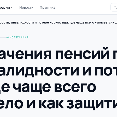
расли
Новости
Практика
рости, инвалидности и потере кормильца: где чаще всего «ломается» д
А
ИНСТРУКЦИЯ
ачения пенсий 
алидности и по
е чаще всего
ло и как защит